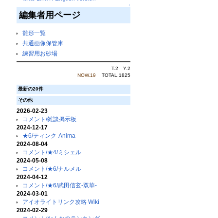
↑
編集者用ページ
雛形一覧
共通画像保管庫
練習用お砂場
T.2 Y.2
NOW.19
TOTAL.1825
最新の20件
その他
2026-02-23
コメント/雑談掲示板
2024-12-17
★6/ティンク-Anima-
2024-08-04
コメント/★4/ミシェル
2024-05-08
コメント/★6/ナルメル
2024-04-12
コメント/★6/武田信玄-双華-
2024-03-01
アイオライトリンク攻略 Wiki
2024-02-29