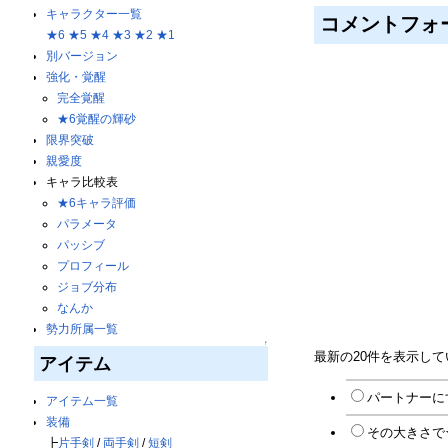
キャラクター一覧
コメントフォ
★6
★5
★4
★3
★2
★1
別バージョン
強化・覚醒
完全覚醒
★6覚醒の輝砂
限界突破
親愛度
キャラ比較表
★6キャラ評価
パラメータ
パッシブ
プロフィール
ジョブ分布
なんか
勢力所属一覧
↑
最新の20件を表示し
アイテム
パートナーに
アイテム一覧
装備
その大きさで★
┣
片手剣
/
両手剣
/
短剣