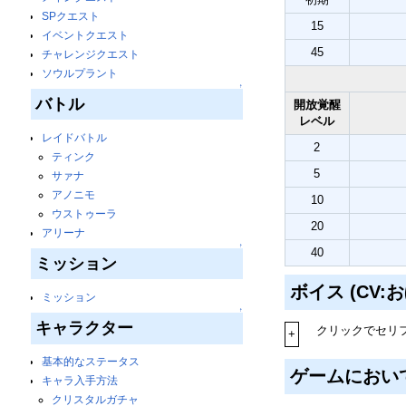
SPクエスト
15
イベントクエスト
45
チャレンジクエスト
ソウルプラント
↑
バトル
開放覚醒
レベル
レイドバトル
2
ティンク
5
サァナ
アノニモ
10
ウストゥーラ
20
アリーナ
↑
40
ミッション
ボイス (CV
ミッション
↑
キャラクター
クリックでセリ
+
基本的なステータス
ゲームにおい
キャラ入手方法
クリスタルガチャ