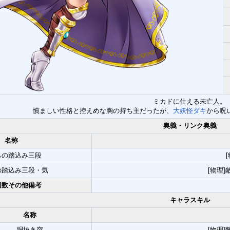
ミカドに仕える未亡人。
慎ましい性格と控えめな胸の持ち主だったが、
大妖怪ダキ
から呪
奥義・リンク奥義
名称
らの踏込み三段
の踏込み三段・気
[物理]
回数その他備考
キャラスキル
名称
胴抜き突
[物理]