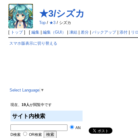
★3/シズカ
Top
/
★3
/
シズカ
[
トップ
] [
編集
|
編集（GUI）
|
凍結
|
差分
|
バックアップ
|
添付
|
リ
スマホ版表示に切り替える
Select Language
▼
現在、
19人
が閲覧中です
サイト内検索
AN
D検索
OR検索