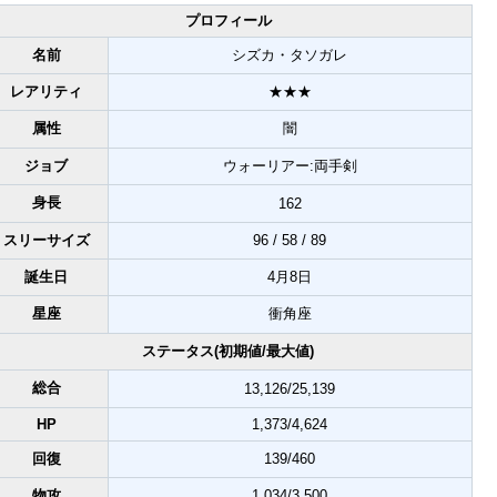
プロフィール
名前
シズカ・タソガレ
レアリティ
★★★
属性
闇
ジョブ
ウォーリアー:両手剣
身長
162
スリーサイズ
96 / 58 / 89
誕生日
4月8日
星座
衝角座
ステータス(初期値/最大値)
総合
13,126/25,139
HP
1,373/4,624
回復
139/460
物攻
1,034/3,500