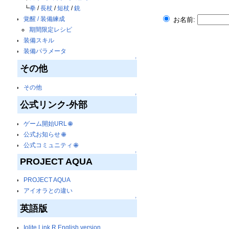
┗
拳
/
長杖
/
短杖
/
銃
覚醒 / 装備練成
お名前:
期間限定レシピ
装備スキル
装備パラメータ
↑
その他
その他
↑
公式リンク-外部
ゲーム開始URL
🌐
公式お知らせ
🌐
公式コミュニティ
🌐
↑
PROJECT AQUA
PROJECT AQUA
アイオラとの違い
↑
英語版
Iolite Link R English version