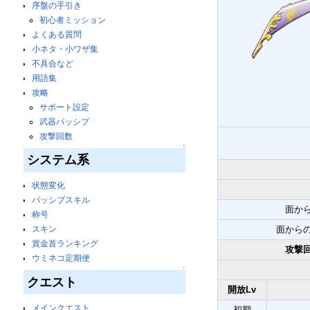
序盤の手引き
初心者ミッション
よくある質問
小ネタ・小ワザ集
不具合など
用語集
攻略
サポート設定
武器パッシブ
攻撃回数
↑
システム系
状態変化
パッシブスキル
面か
称号
スキン
面から
賞金首ランキング
攻撃
ウミネコ定期便
↑
クエスト
開放Lv
メインクエスト
初期