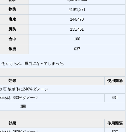
物防
419/1,371
魔攻
144/470
魔防
135/451
命中
100
敏捷
637
いをかけられ、爆乳になってしまった。
効果
使用間隔
[物理]敵単体に240%ダメージ
敵単体に330%ダメージ
43T
3回
効果
使用間隔
敵単体に280%ダメージ
52T