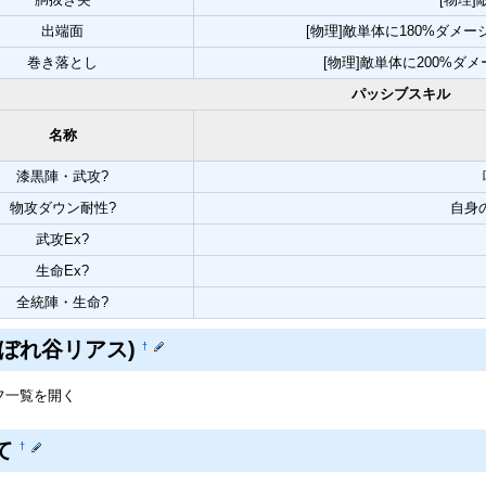
出端面
[物理]敵単体に180%ダメ
巻き落とし
[物理]敵単体に200%ダメ
パッシブスキル
名称
漆黒陣・武攻?
物攻ダウン耐性?
自身
武攻Ex?
生命Ex?
全統陣・生命?
:おぼれ谷リアス)
†
フ一覧を開く
て
†