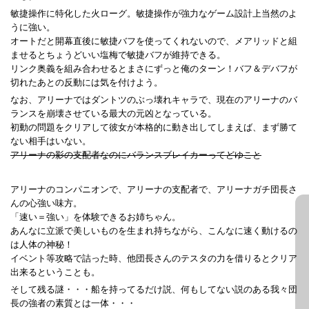
敏捷操作に特化した火ローグ。敏捷操作が強力なゲーム設計上当然のよ
うに強い。
オートだと開幕直後に敏捷バフを使ってくれないので、メアリッドと組
ませるとちょうどいい塩梅で敏捷バフが維持できる。
リンク奥義を組み合わせるとまさにずっと俺のターン！バフ＆デバフが
切れたあとの反動には気を付けよう。
なお、アリーナではダントツのぶっ壊れキャラで、現在のアリーナのバ
ランスを崩壊させている最大の元凶となっている。
初動の問題をクリアして彼女が本格的に動き出してしまえば、まず勝て
ない相手はいない。
アリーナの影の支配者なのにバランスブレイカーってどゆこと
アリーナのコンパニオンで、アリーナの支配者で、アリーナガチ団長さ
んの心強い味方。
「速い＝強い」を体験できるお姉ちゃん。
あんなに立派で美しいものを生まれ持ちながら、こんなに速く動けるの
は人体の神秘！
イベント等攻略で詰った時、他団長さんのテスタの力を借りるとクリア
出来るということも。
そして残る謎・・・船を持ってるだけ説、何もしてない説のある我々団
長の強者の素質とは一体・・・