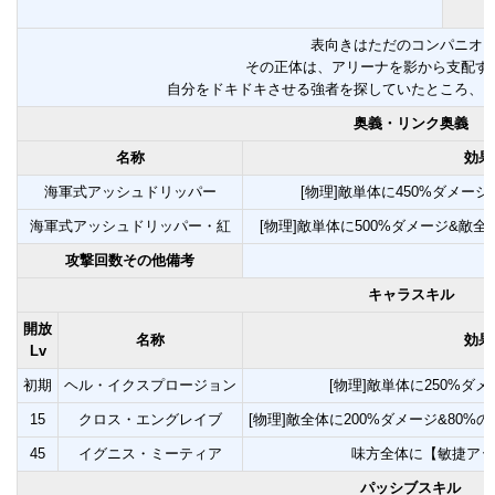
表向きはただのコンパニオ
その正体は、アリーナを影から支配す
自分をドキドキさせる強者を探していたところ、
奥義・リンク奥義
名称
効果
海軍式アッシュドリッパー
[物理]敵単体に450%ダメー
海軍式アッシュドリッパー・紅
[物理]敵単体に500%ダメージ&敵
攻撃回数その他備考
キャラスキル
開放
名称
効果
Lv
初期
ヘル・イクスプロージョン
[物理]敵単体に250%ダ
15
クロス・エングレイブ
[物理]敵全体に200%ダメージ&80
45
イグニス・ミーティア
味方全体に【敏捷アッ
パッシブスキル