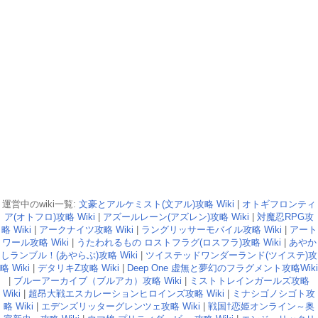
運営中のwiki一覧:
文豪とアルケミスト(文アル)攻略 Wiki
|
オトギフロンティ
ア(オトフロ)攻略 Wiki
|
アズールレーン(アズレン)攻略 Wiki
|
対魔忍RPG攻
略 Wiki
|
アークナイツ攻略 Wiki
|
ラングリッサーモバイル攻略 Wiki
|
アート
ワール攻略 Wiki
|
うたわれるもの ロストフラグ(ロスフラ)攻略 Wiki
|
あやか
しランブル！(あやらぶ)攻略 Wiki
|
ツイステッドワンダーランド(ツイステ)攻
略 Wiki
|
デタリキZ攻略 Wiki
|
Deep One 虚無と夢幻のフラグメント攻略Wiki
|
ブルーアーカイブ（ブルアカ）攻略 Wiki
|
ミストトレインガールズ攻略
Wiki
|
超昂大戦エスカレーションヒロインズ攻略 Wiki
|
ミナシゴノシゴト攻
略 Wiki
|
エデンズリッターグレンツェ攻略 Wiki
|
戦国†恋姫オンライン～奥