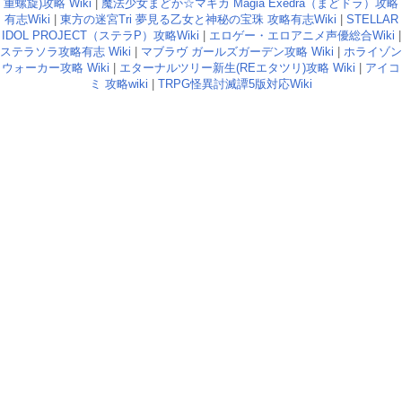
重螺旋)攻略 Wiki
|
魔法少女まどか☆マギカ Magia Exedra（まどドラ）攻略
有志Wiki
|
東方の迷宮Tri 夢見る乙女と神秘の宝珠 攻略有志Wiki
|
STELLAR
IDOL PROJECT（ステラP）攻略Wiki
|
エロゲー・エロアニメ声優総合Wiki
|
ステラソラ攻略有志 Wiki
|
マブラヴ ガールズガーデン攻略 Wiki
|
ホライゾン
ウォーカー攻略 Wiki
|
エターナルツリー新生(REエタツリ)攻略 Wiki
|
アイコ
ミ 攻略wiki
|
TRPG怪異討滅譚5版対応Wiki