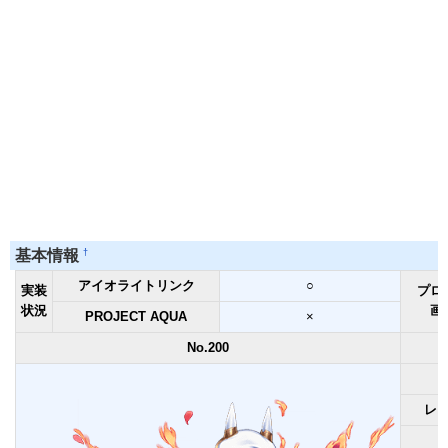
†
基本情報
アイオライトリンク
○
実装
プロ
状況
画
PROJECT AQUA
×
No.200
レ