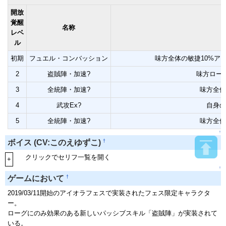
開放
覚醒
名称
レベ
ル
初期
フュエル・コンバッション
味方全体の敏捷10%ア
2
盗賊陣・加速?
味方ロー
3
全統陣・加速?
味方全体
4
武攻Ex?
自身の
5
全統陣・加速?
味方全体
↑
†
ボイス (CV:このえゆずこ)
クリックでセリフ一覧を開く
+
↑
†
ゲームにおいて
2019/03/11開始のアイオラフェスで実装されたフェス限定キャラクタ
ー。
ローグにのみ効果のある新しいパッシブスキル「盗賊陣」が実装されて
いる。