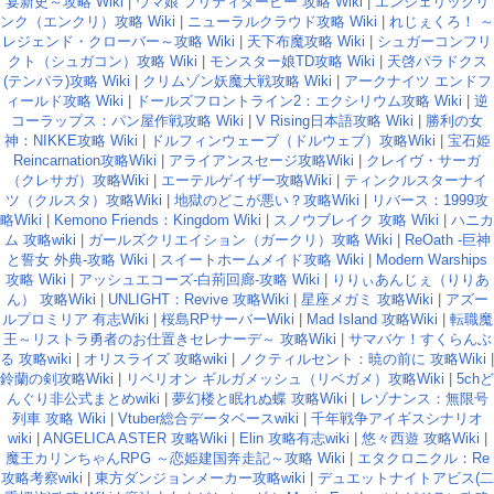
宴新史～攻略 Wiki
|
ウマ娘 プリティダービー 攻略 Wiki
|
エンジェリックリ
ンク（エンクリ）攻略 Wiki
|
ニューラルクラウド攻略 Wiki
|
れじぇくろ！ ～
レジェンド・クローバー～攻略 Wiki
|
天下布魔攻略 Wiki
|
シュガーコンフリ
クト（シュガコン）攻略 Wiki
|
モンスター娘TD攻略 Wiki
|
天啓パラドクス
(テンパラ)攻略 Wiki
|
クリムゾン妖魔大戦攻略 Wiki
|
アークナイツ エンドフ
ィールド攻略 Wiki
|
ドールズフロントライン2：エクシリウム攻略 Wiki
|
逆
コーラップス：パン屋作戦攻略 Wiki
|
V Rising日本語攻略 Wiki
|
勝利の女
神：NIKKE攻略 Wiki
|
ドルフィンウェーブ（ドルウェブ）攻略Wiki
|
宝石姫
Reincarnation攻略Wiki
|
アライアンスセージ攻略Wiki
|
クレイヴ・サーガ
（クレサガ）攻略Wiki
|
エーテルゲイザー攻略Wiki
|
ティンクルスターナイ
ツ（クルスタ）攻略Wiki
|
地獄のどこが悪い？攻略Wiki
|
リバース：1999攻
略Wiki
|
Kemono Friends：Kingdom Wiki
|
スノウブレイク 攻略 Wiki
|
ハニカ
ム 攻略wiki
|
ガールズクリエイション（ガークリ）攻略 Wiki
|
ReOath -巨神
と誓女 外典-攻略 Wiki
|
スイートホームメイド攻略 Wiki
|
Modern Warships
攻略 Wiki
|
アッシュエコーズ-白荊回廊-攻略 Wiki
|
りりぃあんじぇ（りりあ
ん） 攻略Wiki
|
UNLIGHT：Revive 攻略Wiki
|
星座メガミ 攻略Wiki
|
アズー
ルプロミリア 有志Wiki
|
桜島RPサーバーWiki
|
Mad Island 攻略Wiki
|
転職魔
王～リストラ勇者のお仕置きセレナーデ～ 攻略Wiki
|
サマバケ！すくらんぶ
る 攻略wiki
|
オリスライズ 攻略wiki
|
ノクティルセント：暁の前に 攻略Wiki
|
鈴蘭の剣攻略Wiki
|
リベリオン ギルガメッシュ（リベガメ）攻略Wiki
|
5chど
んぐり非公式まとめwiki
|
夢幻楼と眠れぬ蝶 攻略Wiki
|
レゾナンス：無限号
列車 攻略 Wiki
|
Vtuber総合データベースwiki
|
千年戦争アイギスシナリオ
wiki
|
ANGELICA ASTER 攻略Wiki
|
Elin 攻略有志wiki
|
悠々西遊 攻略Wiki
|
魔王カリンちゃんRPG ～恋姫建国奔走記～攻略 Wiki
|
エタクロニクル：Re
攻略考察wiki
|
東方ダンジョンメーカー攻略wiki
|
デュエットナイトアビス(二