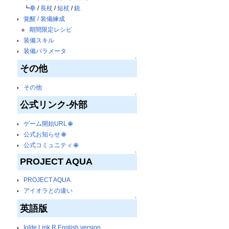
┗
拳
/
長杖
/
短杖
/
銃
覚醒 / 装備練成
期間限定レシピ
装備スキル
装備パラメータ
↑
その他
その他
↑
公式リンク-外部
ゲーム開始URL
🌐
公式お知らせ
🌐
公式コミュニティ
🌐
↑
PROJECT AQUA
PROJECT AQUA
アイオラとの違い
↑
英語版
Iolite Link R English version