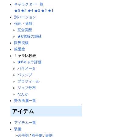
キャラクター一覧
★6
★5
★4
★3
★2
★1
別バージョン
強化・覚醒
完全覚醒
★6覚醒の輝砂
限界突破
親愛度
キャラ比較表
★6キャラ評価
パラメータ
パッシブ
プロフィール
ジョブ分布
なんか
勢力所属一覧
↑
アイテム
アイテム一覧
装備
┣
片手剣
/
両手剣
/
短剣