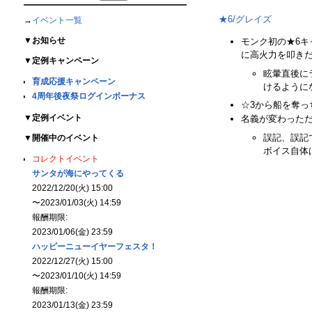
★6/グレイズ
→
イベント一覧
▼
お知らせ
モンク初の★6キ
に高火力を叩きだ
▼
定例キャンペーン
眩暈直後に
育成応援キャンペーン
けるようにな
4周年後夜祭ログインボーナス
☆3から船を奪っ
▼
定例イベント
名義が変わっただ
誤記、誤記
▼
開催中のイベント
ボイス自体は
コレクトイベント
サンタが海にやってくる
2022/12/20(火) 15:00
〜2023/01/03(火) 14:59
報酬期限:
2023/01/06(金) 23:59
ハッピーニューイヤーフェスタ！
2022/12/27(火) 15:00
〜2023/01/10(火) 14:59
報酬期限:
2023/01/13(金) 23:59