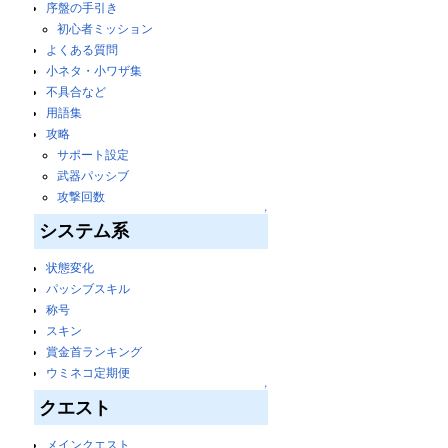
序盤の手引き
初心者ミッション
よくある質問
小ネタ・小ワザ集
不具合など
用語集
攻略
サポート設定
武器パッシブ
攻撃回数
↑
システム系
状態変化
パッシブスキル
称号
スキン
賞金首ランキング
ウミネコ定期便
↑
クエスト
メインクエスト