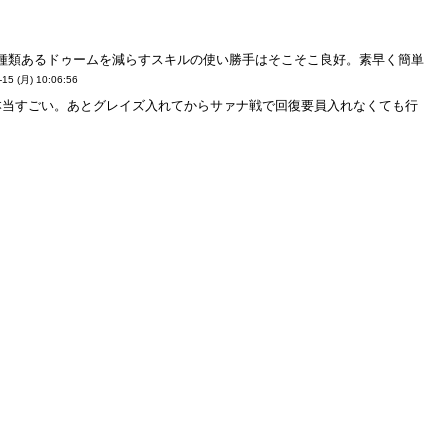
二種類あるドゥームを減らすスキルの使い勝手はそこそこ良好。素早く簡単
-15 (月) 10:06:56
本当すごい。あとグレイズ入れてからサァナ戦で回復要員入れなくても行