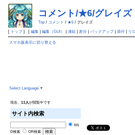
コメント/★6/グレイズ
Top
/
コメント
/
★6
/
グレイズ
[
トップ
] [
編集
|
編集（GUI）
|
凍結
|
差分
|
バックアップ
|
添付
|
リ
スマホ版表示に切り替える
Select Language
▼
現在、
11人
が閲覧中です
サイト内検索
AN
D検索
OR検索