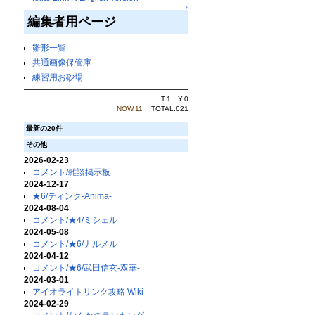
↑
編集者用ページ
雛形一覧
共通画像保管庫
練習用お砂場
T.1 Y.0
NOW.11
TOTAL.621
最新の20件
その他
2026-02-23
コメント/雑談掲示板
2024-12-17
★6/ティンク-Anima-
2024-08-04
コメント/★4/ミシェル
2024-05-08
コメント/★6/ナルメル
2024-04-12
コメント/★6/武田信玄-双華-
2024-03-01
アイオライトリンク攻略 Wiki
2024-02-29